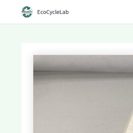
内
容
EcoCycleLab
を
ス
キ
ッ
プ