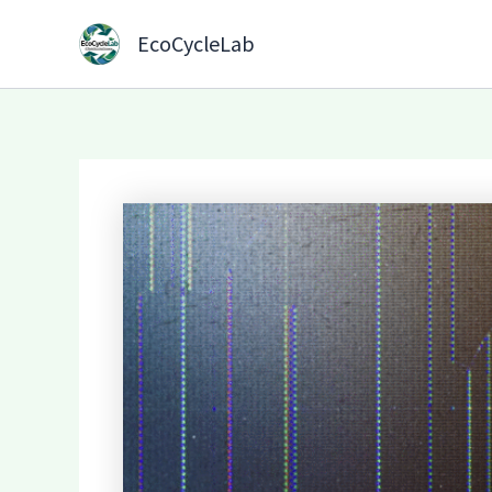
内
容
EcoCycleLab
を
ス
キ
ッ
プ