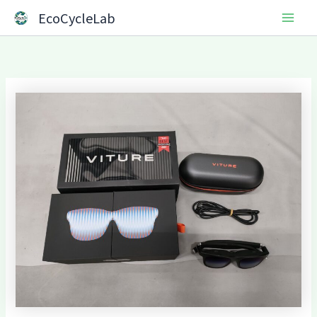
内
Main
EcoCycleLab
容
Men
を
ス
キ
ッ
プ